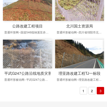
障工程
公路改建工程项目
北川国土资源局
普通环形网--国道546线纳溪至赤水（川黔界）段公路改建工程项目--四川路桥国道546线纳溪至赤水（川黔界）段公路改建工程项目经理部​
普通环形被动网--四川省绵阳市北川擂鼓镇麻柳湾防护网工程--北川国土资源局​
平武G247公路沿线地质灾害工程治理项目
理亚路改建工程TJ一标段
-浙江东阳防护网项目​
普通环形被动网--平武G247公路沿线地质灾害工程治理项目--四川天沛水利水电建设工程有限公司​
普通环形被动网--理亚路改建工程TJ一标段--道隧集团工程有限公司
1
2
3