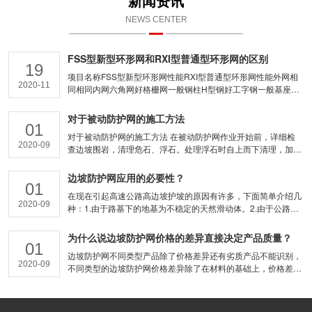
新闻资讯
NEWS CENTER
FSS型新型环形网和RXI型普通型环形网的区别
19
项目名称FSS型新型环形网性能RXI型普通型环形网性能外网相
2020-11
同相同内网六角网好格栅网一般钢柱H型钢好工字钢一般基座u
型好普通型一般连接方式卸扣好缝合绳一般整体性能优越一般价
格比普通型贵约15%-20%
对于被动防护网的施工方法
01
对于被动防护网的施工方法 在被动防护网作业开始前，详细检
2020-09
查边坡围岩，清理危石、浮石。处理浮石时自上而下清理，加强
对坡面及坡口后缘土体变形的监测,发现问题及时采取措施,确保
安全。采用合适的降尘措施，控制施工现场空气中粉尘含量。对
边坡防护网应用的必要性？
01
从事喷射操作的人员，定期进行健康检查。 1、主要施工程序 施
在现在引起高速公路高边坡护坡的原因有许多，下面简单介绍几
工程序：锚杆及基座定位→基坑开挖与混凝土或钻锚杆孔→基座
2020-09
种：1.由于路基下的地基为不稳定的天然滑动体。2.由于公路两
及锚杆安装→钢柱及拉锚绳安装与调试→支撑绳安装与调试—环
侧边坡过陡。3.由于错误的用倾斜层次的方法填筑路堤。4.由于
形型网的铺挂与连接→格珊的铺挂。 2、主要施工方法 (1)依据
土过于潮湿，降低了粘聚力和内摩擦力。5.由于坡脚被水冲刷。
为什么说边坡防护网价格的差异直接决定产品质量？
施工图纸设计要求用全站仪确定锚杆孔孔位及基座位置。 (2)基
01
6.由于高速公路修完之后，使岩石个别地段的稳定性遭到破坏，
坑开挖与混凝土或钻锚杆孔 土质地层B类锚固及钢柱基座基坑采
边坡防护网不同类型产品除了价格差异还有劣质产品不能识别，
特别是各岩层向着路堑的方向倾斜，并随后有水或地震的破坏作
用人工开挖的施工方法。基坑开挖结束后人工将基坑清理干净，
2020-09
不同类型的边坡防护网价格差异除了在材料的基础上，价格差
用时所引起的。7.由于公路两侧山体自身岩层结构与组成不稳
而后人工浇注混凝剂基础并预埋钢丝绳锚杆或地脚螺栓锚杆。岩
异，还有许多的劣质边坡防护网，消费者基本不能用视觉识别，
定。边坡防护网的必要性由于风化问题，公路或是建筑旁的山坡
质地层A类锚固采用手风钻钻钢丝绳锚杆孔或钢柱基座地脚螺栓
很多时候贪小便宜的心常常蒙蔽一切，认为这家制造商材料便
上会出现有风化石块堕落或是滑坡现象，会给我公路或是建筑造
锚杆孔。 (3)锚杆及基座安装 锚杆安装：锚杆孔清理完毕后采用
宜，心里还惬意买到好的边坡防护网格超级便宜，但很多边坡防
成不同水平的损坏；所以我必需在山坡上应用上相应的边坡防护
MZ-30锚杆注浆机灌注砂浆，人工安装钢丝绳锚杆或地脚螺栓锚