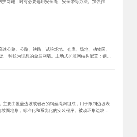
验来计算被动防护网内钢丝破断拉力总和和考核被动防护网
动防护网施工时有必要选用安全绳、安全带等办法。加强作业
的通道,应选用作业安全网式作业区看守控制等安全保护办
网装置注意事项5、在陡边坡上铺挂各类网时,在铺挂、缝
高速公路、公路、铁路、试验场地、仓库、场地、动物园、
。是一种较为理想的金属网墙。主动式护坡网结构配置：钢丝
 1、主动防护网的钢丝绳网规范：主动防护网的钢丝绳网
网覆盖宜采用单层钢丝绳网铺盖，在大体积危石或岩堆时可考虑
钢筋锚杆。上沿锚杆应不小于80KN的抗拔力，其他锚杆应不
50*50mm的钢丝格栅。
，主要由覆盖边坡或岩石的钢丝绳网组成，用于限制边坡表
何坡面地形，标准化和系统化的安装程序。被动环形边坡防
真检查作业区的危石，
进行安全教育，非施工人员不得进入施工区，施工用的工作