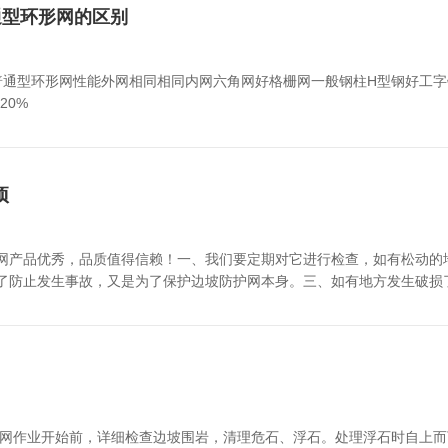
通型环形网的区别
型普通型环形网性能外网相同相同内网六角网好格栅网一般钢柱H型钢好工
20%
项
网产品优秀，品质值得信赖！一、我们要定期对它进行检查，如有松动的
了防止发生事故，又是为了保护边坡防护网本身。三、如有地方发生破损
作一定要重视起来。
护网作业开始前，详细检查边坡围岩，清理危石、浮石。处理浮石时自上而