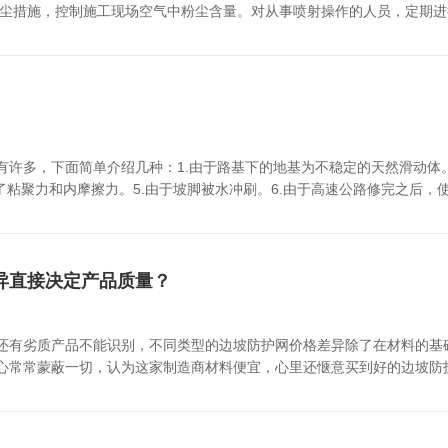
降尘措施，控制施工现场空气中粉尘含量。对从事喷射操作的人员，定期进行
及锚杆安装→钢柱及拉锚绳安装与调试→支撑绳安装与调试—环形型网的铺
及基座位置。 (2)基坑开挖与混凝土或钻锚杆孔 土质地层B类锚固及
础并预埋钢丝绳锚杆或地脚螺栓锚杆。岩质地层A类锚固采用手风钻钻钢丝
Z-30锚杆注浆机灌注砂浆，人工安装钢丝绳锚杆或地脚螺栓锚杆。基座安
工方法，钢柱及拉锚绳安装完后严格按照施工图纸进行调试，使其准确定位
行调试，使其准确定位。 (6)环形型网的铺挂与连接：环形型网采用人工
方法
许多，下面简单介绍几种：1.由于路基下的地基为不稳定的天然滑动体。
了粘聚力和内摩擦力。5.由于坡脚被水冲刷。6.由于高速公路修完之后
作用时所引起的。7.由于公路两侧山体自身岩层结构与组成不稳定。边坡
给我公路或是建筑造成不同水平的损坏；所以我必需在山坡上应用上相应
异直接决定产品质量？
还有劣质产品不能识别，不同类型的边坡防护网价格差异除了在材料的基
心常常蒙蔽一切，认为这家制造商材料便宜，心里还惬意买到好的边坡防
劣质边坡防护网使用寿命短，劣质的边坡防护网厂设备简单，当我们购买
差是正常的，但差异太大时就要注意了，价格超乎想象的低那就该注意了!