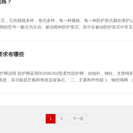
好电闸箱。多种机械必须专人专机，凡属特种设备，其操作负责人要按规定
规格？
况等信息，要尽心的监测，对地质有出入的应联系设计部进行相关设计修
的时候，要设置坡体监测人员，如果出现坡体裂痕，应立即警告并要求人员
护工艺，它的规格多样，形式多种，每一种规格、每一种防护形式都在维护
的型号一般分为主动、被动两种防护形式。其中在被动防护形式中常见的规格有R
l-100型、RXl-150 型。RX-050型被动防护网，其型号是由DO/08/200的
压环等。在主动防护形式中，最常见的规格有GAR1型、GAR2型、GPS1型
要求有哪些
性能 1、钢丝绳网 （1）钢丝绳质量应符合（制绳用钢丝绳）（GB∕T8919）的
20KN（φ6mm钢丝绳）。 （2）根据施工需要选择网目边长为200mm. （3）钢丝绳编织应符合以下要求;
1
2
下一页