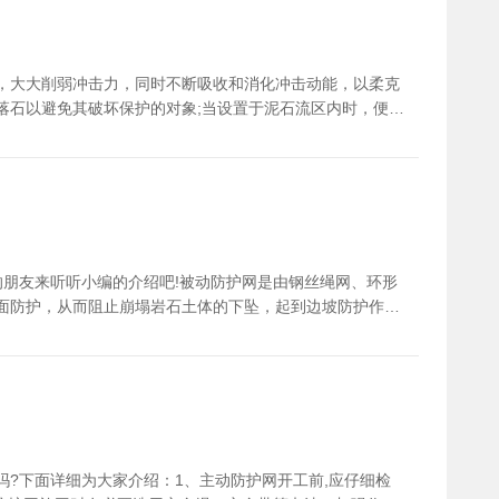
，大大削弱冲击力，同时不断吸收和消化冲击动能，以柔克
落石以避免其破坏保护的对象;当设置于泥石流区内时，便可
有跌落的石头将被网子挡住，保护下面的汽车等，这种方式
计和采用使系统的抗冲击能力得到进一步提高。与刚性拦截
朋友来听听小编的介绍吧!被动防护网是由钢丝绳网、环形
面防护，从而阻止崩塌岩石土体的下坠，起到边坡防护作
实尺寸也是有误差的，但是被动防护网的误差规定在2cm
所以符合国标生产的产品有明显的优势被动防护网钢丝绳的
大小。众所周知网子直径的粗细直接影响到被动防护网的防
要求正式从2.0mm增加到了2.3mm大小，因为现在很多的
栅对比被动防护网的钢丝格栅也是个重要的因素，钢丝格栅也就
检查：对被动防护网直径(含圆度)表面、结构、捻法及捻制质
力的试验。被动防护网的松驰试验，被动防护网在初始拉力
?下面详细为大家介绍：1、主动防护网开工前,应仔细检