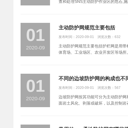
的作用下，测定被动防护网应力损失的
查和处理SNS主动防护作业区的危石
内钢丝的性能。上面是被动防护网的相
人员和坡面作业机具的保护。主动防护
法。4、处理机械故障时,有必要使设备
合、固定前运用软绳或小8钢绳悬挂固定
主动防护网规范主要包括
01
发布时间：2020-09-01 浏览次数：632
主动防护网规范主要包括护栏网是用带
2020-09
体育场、工业场区、农业开发区等场所
绳网、钢丝绳锚、支撑绳、缝合绳、钢
应采用do/08/300型钢丝绳网且
采用双层钢丝绳网铺盖。 2、主动防护
小于50KN的抗拔力。 3、主动防护网
不同的边坡防护网的构成也不
01
发布时间：2020-09-01 浏览次数：567
边坡防护网按其功能可分为主动防护网
2020-09
面岩土风化、剥落或破坏，以及控制岩
护网钢柱和钢丝绳网连接组合构成一个整体，对所防
确保施工队人员的安全，施工用电线路
平台牢固可靠并设安全护栏。 2.使用前要对设备使用人员进行必要的安全技术交底和教育工作，使用人员必须严格执行交底内容及操作规程操作。使用中要经常对设备进行