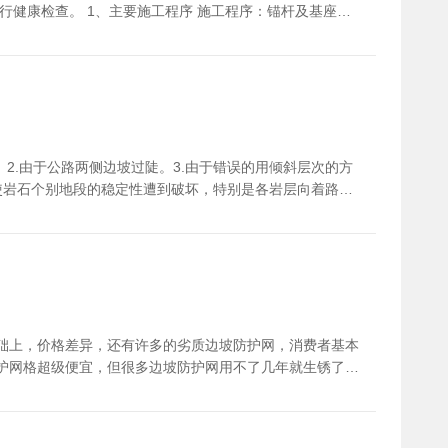
健康检查。 1、主要施工程序 施工程序：锚杆及基座定
挂与连接→格珊的铺挂。 2、主要施工方法 (1)依据施
钢柱基座基坑采用人工开挖的施工方法。基坑开挖结束后人工
绳锚杆孔或钢柱基座地脚螺栓锚杆孔。 (3)锚杆及基座安
装：钢柱基座采用人工安装。 (4)钢柱及拉锚绳安装与调
。 (5)支撑绳安装与调试：支撑绳采用人工安装的施工方
铺挂的施工方法，环形型网连接采用缝合绳连接方式。(7)
2.由于公路两侧边坡过陡。3.由于错误的用倾斜层次的方
，使岩石个别地段的稳定性遭到破坏，特别是各岩层向着路堑
防护网的必要性由于风化问题，公路或是建筑旁的山坡上会
的边坡防护网对建筑或是公路进行维护。
础上，价格差异，还有许多的劣质边坡防护网，消费者基本
护网格超级便宜，但很多边坡防护网用不了几年就生锈了断
这些边坡防护网等防护产品的时候千万不要有贪小便宜的