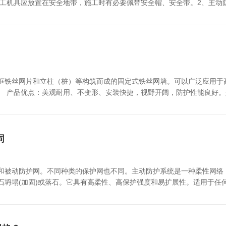
试验。被动防护网拆股试验：被动防护网股部分或全部拆散或单丝进行试
,施工机具应放置在安全地带，施工时有必要佩带安全帽、安全带。2、主
关事项，希望能对您有所帮助
网装置注意事项3、主动防护网坡上作业时期,若坡脚为行人、车辆等过往
断电、停风。向施工设备送电、送风前,应告诉有关的施工人员。主动防护
,避免坠落。
框铁丝网片和立柱（桩）等构筑而成的固定式铁丝网墙。可以广泛应用于
。 产品优点：美观耐用、不变形、安装快捷，视野开阔，防护性能良好
丝网。主动防护网规范主要包括钢丝绳网规范、锚杆规范、钢丝格栅规范。
网片大小为4m*4m，在需要时也可在边缘位置使用其它规格的网片。钢丝绳
网的锚杆规范：主动防护网锚杆宜采用双股16mm钢丝绳锚杆，也可采用
的钢丝格栅规范：主动防护网的钢丝格栅应采用直径2.2mm钢丝编织的网孔为
同
和被动防护网。不同种类的保护网也不同。主动防护系统是一种柔性网络
石坍塌(加固)或落石。它具有高柔性、高保护强度和易扩展性。适用于任
护的区域形成面防护，从而阻止崩塌岩石土体的下坠，起到边坡防护作用。 1.锚杆防护施工前认
、开关设防触电设施，针对施工机械造作制定安全操作规程，对施工人员