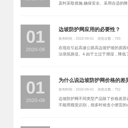
及时采取措施,确保安全。采用合适的
位→基坑开挖与混凝土或钻锚杆孔→基座
工图纸设计要求用全站仪确定锚杆孔孔位
将基坑清理干净，而后人工浇注混凝剂基
装 锚杆安装：锚杆孔清理完毕后采用M
边坡防护网应用的必要性？
01
试：钢柱及拉锚绳均采用人工安装的施
发布时间：2020-09-01 浏览次数：793
法，支撑绳安装完后严格按照施工图纸进
格珊的铺挂：格珊采用人工铺挂的施工
在现在引起高速公路高边坡护坡的原因有
2020-09
法填筑路堤。4.由于土过于潮湿，降低
的方向倾斜，并随后有水或地震的破坏
出现有风化石块堕落或是滑坡现象，会
为什么说边坡防护网价格的差
01
发布时间：2020-09-01 浏览次数：752
边坡防护网不同类型产品除了价格差异
2020-09
不能用视觉识别，很多时候贪小便宜的
裂等情况，到时候就后悔莫及了。假的
心，在不同的商家那边购买，出现价格