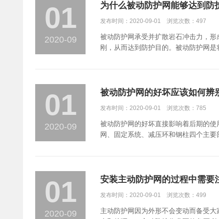
为什么被动防护网能够达到防
01
发布时间：2020-09-01 浏览次数：497
被动防护网承受并扩散岩石冲击力，形
2020-09
刚，从而达到防护目的。被动防护网是
形成拦截泥石流体内固体大颗粒的柔性
应用于坡度小的山崖防护。被动防护网
和砌浆挡墙相比较，改变了原有施工工
被动防护网的好坏应该如何辨
01
发布时间：2020-09-01 浏览次数：785
被动防护网的好坏直接影响着后期的使
2020-09
网、固定系统、减压环和钢柱四个主要
用。辨别被动防护网质量好坏的几种方
之内，而非国标产品的误差5cm，网
直径国标的被动防护网钢丝绳的直径为
撞等级，非国标生产的防撞等级要差许多。
安装主动防护网的过程中需要
01
施工项目中2.0mm的卡扣要求都达不
发布时间：2020-09-01 浏览次数：499
是我们常说的内网了，标准的钢丝格栅丝
量等项的检查。被动防护网破断拉伸试
主动防护网因为外形不会变动而备受大
2020-09