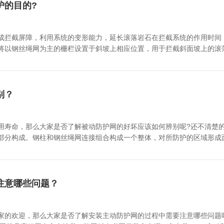
护的目的?
成拦截屏障，利用系统的变形能力，延长滚落岩石在拦截系统的作用时间
将以钢丝绳网为主的栅栏设置于斜坡上相应位置，用于拦截斜面坡上的滚
格栅坝。被动防护网是在公路边立一道钢丝绳网和菱形网复合防护层，如
的柔性和拦截强度足以吸收和分散传递预计的落石冲击动能，消能环的设
艺，使工期和资金得到减少。
别？
用寿命，那么大家是否了解被动防护网的好坏应该如何辨别呢?还不清楚的
部分构成。钢柱和钢丝绳网连接组合构成一个整体，对所防护的区域形成
法被动防护网的网孔检测丝网产品一般都有误差的，被动防护网的网孔的真
孔变大对石块的拦截能力自然就会变小，那么石块就很可能从网孔中穿过，
8mm，而非国标生产的钢丝绳比较细一点，一般直径都不会超过7.5mm
被动防护网卡扣厚度按照TB/T3089-2004标准，被动防护网卡扣厚度
注意哪些问题？
到相应的标准，所以厚度要求增加到了2.3mm大小。被动防护网钢丝格
网规格要求为2.2mm，非国标的丝径规格只有2.0mm大小。外观尺寸
验：测定被动防护网在单向静拉力作用下，被动防护网面承受破断拉力能
家的欢迎，那么大家是否了解安装主动防护网的过程中需要注意哪些问题吗