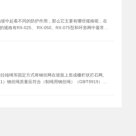
每周对施工现场的机械进行检查，排除隐患。 3.边坡防护
改。高边坡监测：用于稳定性监测的位移边桩设置一般每隔
撤出现场，并停止施工。
山坡中起着不同的防护作用，那么它主要有哪些规格呢，在
X-025、 RX-050、RX-075型和环形网中最常见
绳网和S0/2.2/2.25×10.2型钢丝格栅两大主要部件组成，其中配
、GPS2型、GER1型主动钢丝格栅网、GER2、GTC-