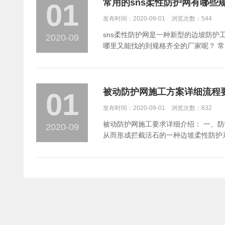
维修和保养，停止使用后切断电源并锁
常用的sns柔性防护网有哪些
01
网对施工锚索防护的地质情况，施工情
发布时间：2020-09-01 浏览次数：544
50-100米设置一个观测断面，施工
sns柔性防护网是一种新型的边坡防
2020-09
哪里又能找的到规格齐全的厂家呢？ 常用
的型号有： RXl-05型 RXl-075型RX
件有钢柱+支撑绳+拉锚系统+缝合绳+减
65A型、GTC-65B型
被动防护网施工方案详细流程
01
发布时间：2020-09-01 浏览次数：632
被动防护网施工要求详细介绍： 一、防护网说明 防护网采用DO/08/250型柔性防护网，由锚杆、钢柱、支撑绳和拉锚绳等固定方式将钢丝网在坡面上形成栅栏状拦石网。
2020-09
从而形成拦截活石的一种边坡柔性防护系统，其功能是拦截和堆放边坡落石。 二、主要构件
要求。 其中钢丝绳的镀锌量应符合（GB∕T8919）表6中B类镀锌钢丝绳的要求。 其公称抗拉强度不小于1770MPa，其最小断裂拉力不小于40KN(φ8mm钢丝绳)，或不小于