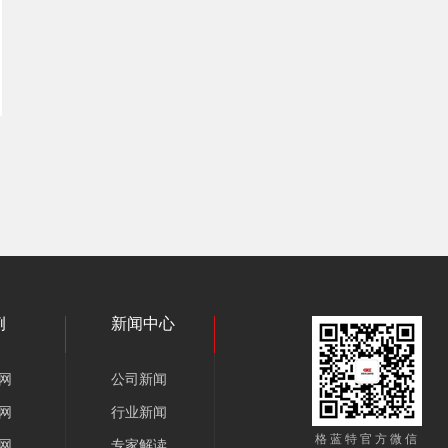
例
新闻中心
网
公司新闻
网
行业新闻
格蓝特官方微信
网
专家解读