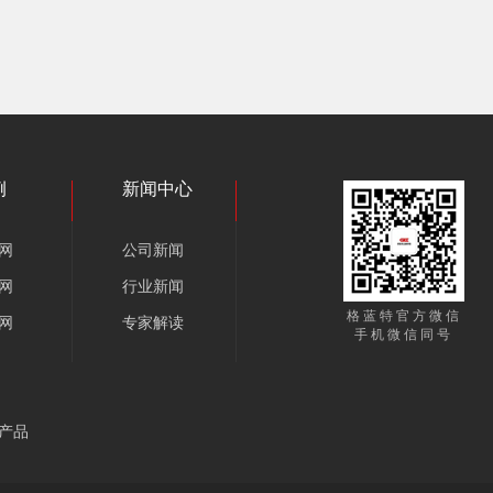
例
新闻中心
网
公司新闻
网
行业新闻
格蓝特官方微信
网
专家解读
手机微信同号
产品